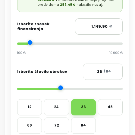
predvidoma
287,48 €
nakazila nazaj.
Izberite znesek
€
financiranja
100 €
10.000 €
Izberite število obrokov
/ 84
12
24
36
48
60
72
84