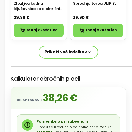
Zložljiva kodna
Sprednja torba ULIP 3L
ključavnica za električni
skiro ali kolo
29,90 €
29,90 €
Dodaj v košarico
Dodaj v košarico
Prikaži več izdelkov
Kalkulator obročnih plačil
38,26 €
36 obrokov ×
Pomembno pri subvenciji
Obroki se izračunajo od polne cene izdelka
1.149,90 €
. Po odobritvi subvencije prejmete