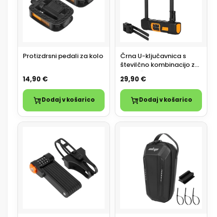
S
2
E
7
5
S
E
Protizdrsni pedali za kolo
Črna U-ključavnica s
številčno kombinacijo za
električno kolo ali skiro
14,90 €
29,90 €
Dodaj v košarico
Dodaj v košarico