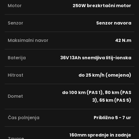
Motor
250W brezkrtačni motor
Senzor
Senzor navora
Maksimalni navor
42 N.m
Baterija
36V 13Ah snemljiva litij-ionska
Hitrost
do 25 km/h (omejena)
do 100 km (PAS 1), 80 km (PAS
Domet
3), 65 km (PAS 5)
Čas polnjenja
Približno 5 - 7 ur
160mm sprednje in zadnje
Zavore