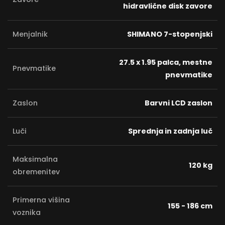
hidravlične disk zavore
Menjalnik
SHIMANO 7-stopenjski
27.5 x 1.95 palca, mestne
Pnevmatike
pnevmatike
Zaslon
Barvni LCD zaslon
Luči
Sprednja in zadnja luč
Maksimalna
120 kg
obremenitev
Primerna višina
155 - 186 cm
voznika