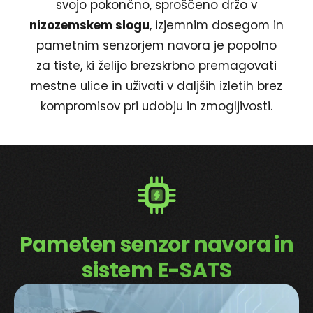
svojo pokončno, sproščeno držo v
nizozemskem slogu
, izjemnim dosegom in
pametnim senzorjem navora je popolno
za tiste, ki želijo brezskrbno premagovati
mestne ulice in uživati v daljših izletih brez
kompromisov pri udobju in zmogljivosti.
Pameten senzor navora in
sistem E-SATS