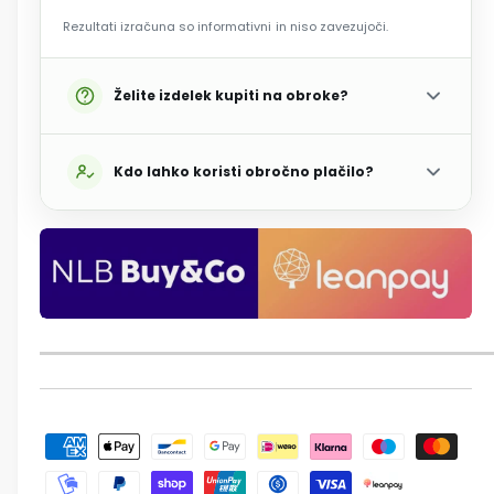
Rezultati izračuna so informativni in niso zavezujoči.
Želite izdelek kupiti na obroke?
Kdo lahko koristi obročno plačilo?
N
a
č