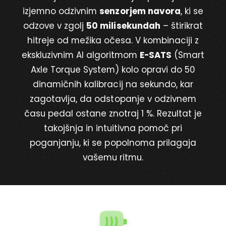
izjemno odzivnim
senzorjem navora
, ki se
odzove v zgolj
50 milisekundah
– štirikrat
hitreje od mežika očesa. V kombinaciji z
ekskluzivnim AI algoritmom
E-SATS
(Smart
Axle Torque System) kolo opravi do 50
dinamičnih kalibracij na sekundo, kar
zagotavlja, da odstopanje v odzivnem
času pedal ostane znotraj 1 %. Rezultat je
takojšnja in intuitivna pomoč pri
poganjanju, ki se popolnoma prilagaja
vašemu ritmu.