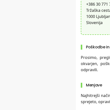
+386 30 771 
Tržaška cest
1000 Ljublja
Slovenija
Poškodbe in
Prosimo, pregl
okvarjen, pošk
odpravili.
Menjave
Najhitrejši nači
sprejeto, oprav