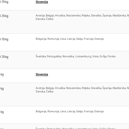
1-70 kg
Slovenija
Avstrija, Belgija, Hrvaška, Nizozemska, Poljska, Slovaška, Španija, Madžarska, 
1-70 kg
Danska, Češka
Bolgarija, Romunija, Litva, Latvija, Italija, Francija, Estonija
1-70 kg
Švedska, Portugalska, Norveška, Luksemburg, Irska, Grčija, Finska
1-70 kg
 kg
Slovenija
Avstrija, Belgija, Hrvaška, Nizozemska, Poljska, Slovaška, Španija, Madžarska, 
 kg
Danska, Češka
Bolgarija, Romunija, Litva, Latvija, Italija, Francija, Estonija
 kg
Švedska, Portugalska, Norveška, Luksemburg, Irska, Grčija, Finska