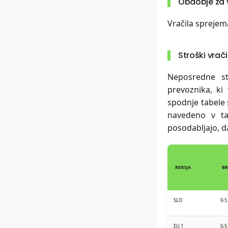
Obdobje za 
i
Vračila spreje
n
i
Stroški vrači
Neposredne st
prevoznika, ki 
spodnje tabele s
navedeno v ta
posodabljajo, d
REGIJA
BR
SLO
0-5
EU 1
0-5