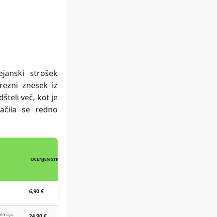
janski strošek
trezni znesek iz
šteli več, kot je
ačila se redno
OCENJEN STROŠEK VRAČILA
6,90 €
Nemčija,
24,90 €