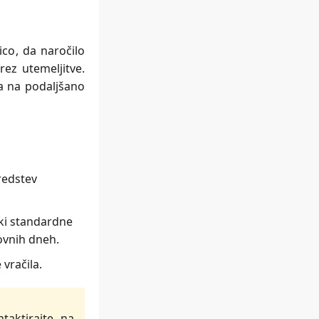
ico, da naročilo
rez utemeljitve.
va na podaljšano
redstev
ški standardne
lovnih dneh.
 vračila.
taktirajte na