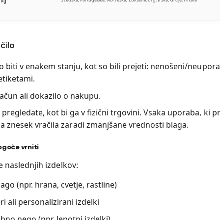
 kg
čilo
o biti v enakem stanju, kot so bili prejeti: nenošeni/neupora
etiketami.
ačun ali dokazilo o nakupu.
 pregledate, kot bi ga v fizični trgovini. Vsaka uporaba, ki 
a znesek vračila zaradi zmanjšane vrednosti blaga.
mogoče vrniti
e naslednjih izdelkov:
ago (npr. hrana, cvetje, rastline)
i ali personalizirani izdelki
ebno nego (npr. lepotni izdelki)