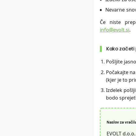
Nevarne snovi,
Če niste prepr
info@evolt.si
.
Kako začeti
Pošljite jasn
Počakajte na 
(kjer je to p
Izdelek pošlj
bodo sprejeti
Naslov za vračil
EVOLT d.o.o.