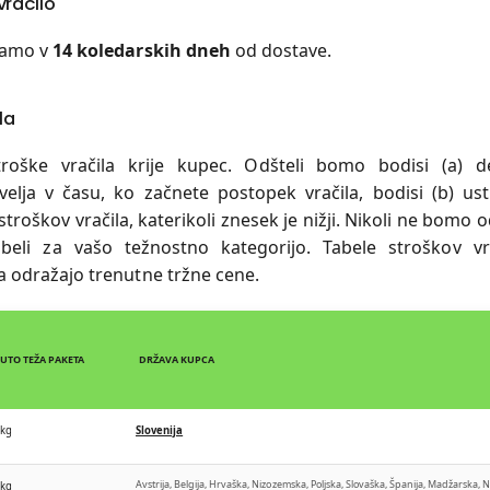
vračilo
mamo v
14 koledarskih dneh
od dostave.
la
roške vračila krije kupec. Odšteli bomo bodisi (a) de
velja v času, ko začnete postopek vračila, bodisi (b) us
troškov vračila, katerikoli znesek je nižji. Nikoli ne bomo od
beli za vašo težnostno kategorijo. Tabele stroškov vr
a odražajo trenutne tržne cene.
UTO TEŽA PAKETA
DRŽAVA KUPCA
 kg
Slovenija
Avstrija, Belgija, Hrvaška, Nizozemska, Poljska, Slovaška, Španija, Madžarska, 
 kg