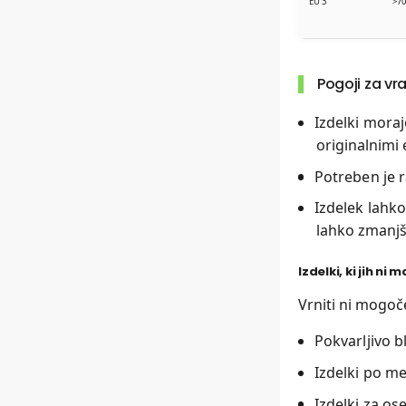
EU 3
>70
Pogoji za vra
Izdelki moraj
originalnimi 
Potreben je r
Izdelek lahko
lahko zmanjš
Izdelki, ki jih ni 
Vrniti ni mogoč
Pokvarljivo bl
Izdelki po mer
Izdelki za os