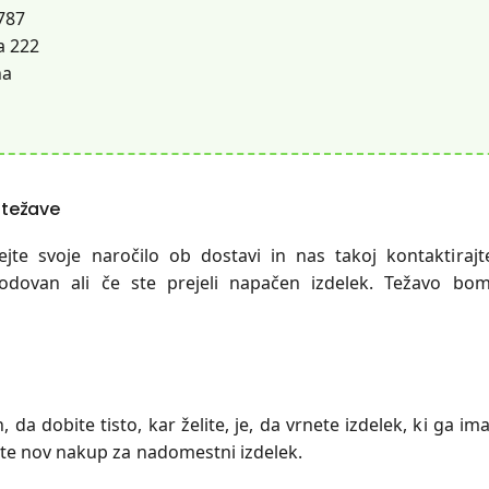
787
a 222
na
 težave
ejte svoje naročilo ob dostavi in nas takoj kontaktirajte
odovan ali če ste prejeli napačen izdelek. Težavo bom
n, da dobite tisto, kar želite, je, da vrnete izdelek, ki ga ima
ite nov nakup za nadomestni izdelek.