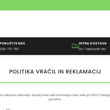
POKLIČITE NAS
HITRA DOSTAVA
030-771-787
Do 7 delovnih dni
POLITIKA VRAČIL IN REKLAMACIJ
ojim nakupom zadovoljni. Spodaj boste našli informacije o tem, kako pri EVOLT delujejo
povračila.