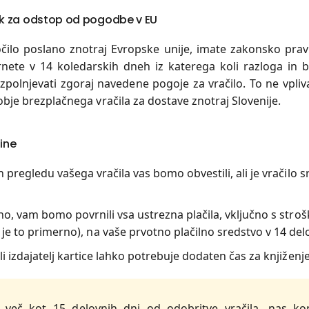
ok za odstop od pogodbe v EU
čilo poslano znotraj Evropske unije, imate zakonsko prav
vrnete v 14 koledarskih dneh iz katerega koli razloga in b
izpolnjevati zgoraj navedene pogoje za vračilo. To ne vpli
je brezplačnega vračila za dostave znotraj Slovenije.
ine
 pregledu vašega vračila vas bomo obvestili, ali je vračilo s
o, vam bomo povrnili vsa ustrezna plačila, vključno s stro
 je to primerno), na vaše prvotno plačilno sredstvo v 14 de
i izdajatelj kartice lahko potrebuje dodaten čas za knjiženje
 več kot 15 delovnih dni od odobritve vračila, nas kon