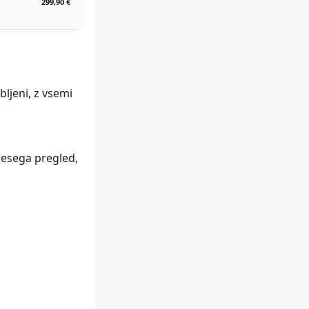
299,90 €
bljeni, z vsemi
presega pregled,