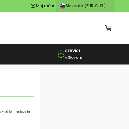
K
Slovenija (EUR €, SL)
Odkrijte
Moj račun
E-kolesa na zalogi v Ljubljani
📌
o
š
a
ri
c
SERVISI
a
v Sloveniji
 vračila, menjave in