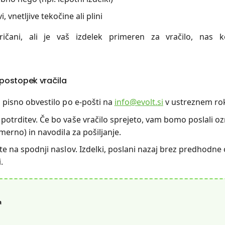
 vnetljive tekočine ali plini
ičani, ali je vaš izdelek primeren za vračilo, nas k
 postopek vračila
o pisno obvestilo po e-pošti na
info@evolt.si
v ustreznem rok
potrditev. Če bo vaše vračilo sprejeto, vam bomo poslali oz
rimerno) in navodila za pošiljanje.
ite na spodnji naslov. Izdelki, poslani nazaj brez predhodne
.
a