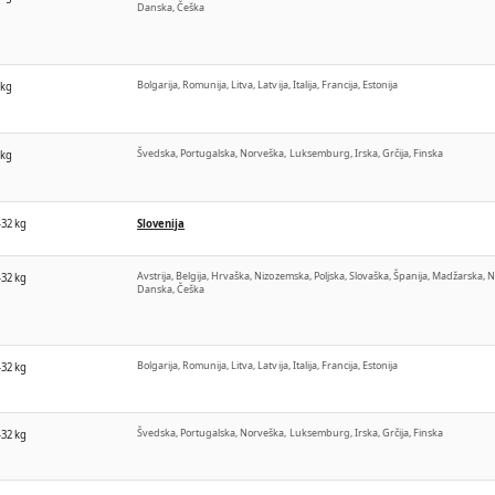
Danska, Češka
Bolgarija, Romunija, Litva, Latvija, Italija, Francija, Estonija
 kg
Švedska, Portugalska, Norveška, Luksemburg, Irska, Grčija, Finska
 kg
-32 kg
Slovenija
Avstrija, Belgija, Hrvaška, Nizozemska, Poljska, Slovaška, Španija, Madžarska, 
-32 kg
Danska, Češka
Bolgarija, Romunija, Litva, Latvija, Italija, Francija, Estonija
-32 kg
Švedska, Portugalska, Norveška, Luksemburg, Irska, Grčija, Finska
-32 kg