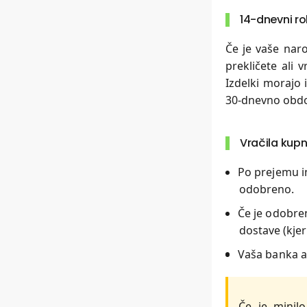
14-dnevni r
Če je vaše naro
prekličete ali 
Izdelki morajo 
30-dnevno obdob
Vračila kupn
Po prejemu in
odobreno.
Če je odobren
dostave (kjer
Vaša banka al
Če je minilo