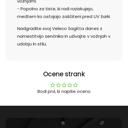
vožnjami
č
s
n
- Popolno za tiste, ki radi raziskujejo,
o
e
medtem ko ostajajo zaščiteni pred UV žarki
n
g
č
a
Nadgradite svoj Veleco Sagitta danes z
n
š
e
namestitvijo senčnika in uživajte v vožnjah v
č
g
udobju in stilu.
i
a
t
š
a
č
z
i
a
t
Ocene strank
V
a
e
z
l
a
Bodi prvi, ki napiše oceno
e
V
c
e
o
l
S
e
a
c
g
o