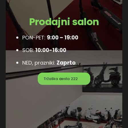
Prodajni salon
PON-PET:
9:00 – 19:00
SOB:
10:00-16:00
NED, prazniki:
Zaprto
Tržaška cesta 222