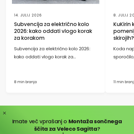
14. JULIJ 2026
8. JULIJ 2
Subvencija za električno kolo
KuKirin
2026: kako oddati vlogo korak
pomenij
za korakom
skirojih
Subvencija za električno kolo 2026:
Koda nap
kako oddati vlogo korak za...
sporočilo,
8 min branja
11 min bran
Imate več vprašanj o
Montaža sončnega
ščita za Veleco Sagitta
?