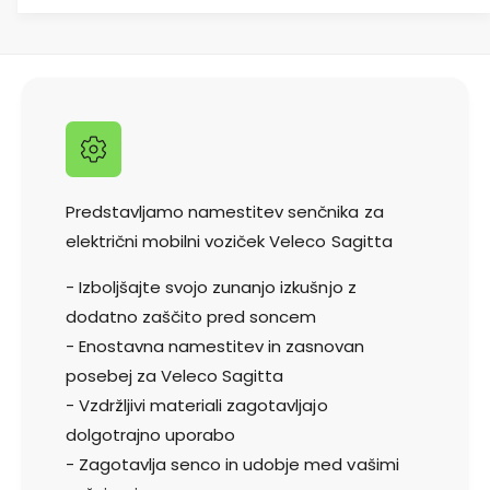
l
n
a
i
n
o
č
i
z
i
p
a
n
i
l
o
z
z
a
d
a
č
e
i
l
i
z
Predstavljamo namestitev senčnika za
e
d
l
električni mobilni voziček Veleco Sagitta
k
e
a
M
l
- Izboljšajte svojo zunanjo izkušnjo z
o
e
n
dodatno zaščito pred soncem
k
t
- Enostavna namestitev in zasnovan
M
a
o
posebej za Veleco Sagitta
ž
n
- Vzdržljivi materiali zagotavljajo
a
t
s
dolgotrajno uporabo
a
o
ž
- Zagotavlja senco in udobje med vašimi
n
a