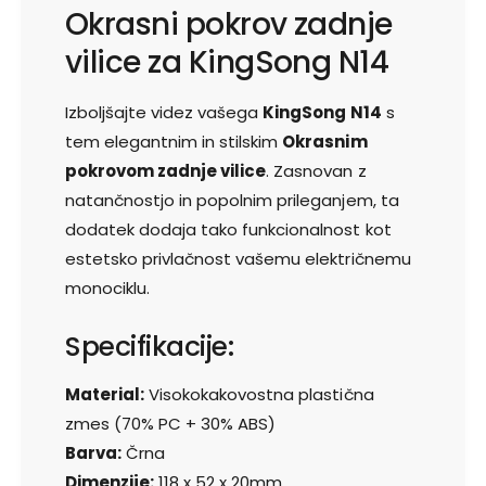
o
Okrasni pokrov zadnje
n
k
i
vilice za KingSong N14
r
p
o
o
v
k
Izboljšajte videz vašega
KingSong N14
s
z
r
tem elegantnim in stilskim
Okrasnim
a
o
d
pokrovom zadnje vilice
. Zasnovan z
v
n
natančnostjo in popolnim prileganjem, ta
z
j
a
dodatek dodaja tako funkcionalnost kot
e
d
estetsko privlačnost vašemu električnemu
v
n
i
monociklu.
j
l
e
i
v
Specifikacije:
c
i
e
l
Material:
Visokokakovostna plastična
z
i
a
zmes (70% PC + 30% ABS)
c
K
e
Barva:
Črna
i
z
Dimenzije:
118 x 52 x 20mm