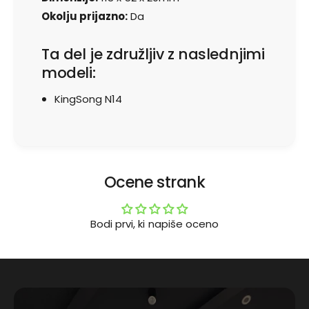
n
a
Okolju prijazno:
Da
g
K
S
i
o
n
Ta del je združljiv z naslednjimi
n
g
modeli:
g
S
N
o
KingSong N14
1
n
4
g
N
1
4
Ocene strank
Bodi prvi, ki napiše oceno