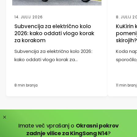
14. JULIJ 2026
8. JULIJ 2
Subvencija za električno kolo
KuKirin
2026: kako oddati vlogo korak
pomenij
za korakom
skirojih
Subvencija za električno kolo 2026:
Koda nap
kako oddati vlogo korak za...
sporočilo,
8 min branja
11 min bran
Imate več vprašanj o
Okrasni pokrov
zadnje vilice za KingSong N14
?