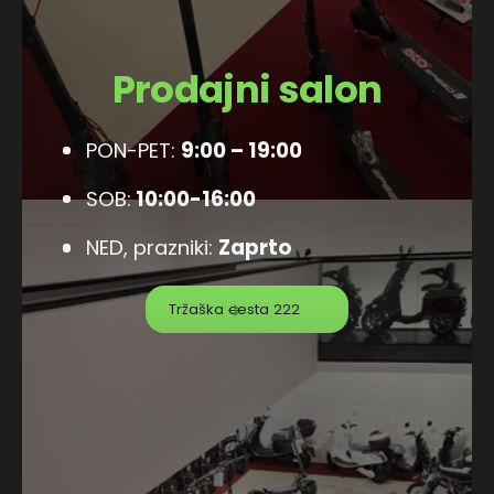
Prodajni salon
PON-PET:
9:00 – 19:00
SOB:
10:00-16:00
NED, prazniki:
Zaprto
Tržaška cesta 222